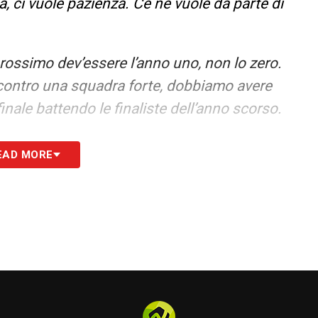
à, ci vuole pazienza. Ce ne vuole da parte di
rossimo dev’essere l’anno uno, non lo zero.
ontro una squadra forte, dobbiamo avere
inale battendo le finaliste dell’anno scorso.
EAD MORE
abiani ho parlato anche 30 minuti fa, i
anno dobbiamo fare investimenti per tornare
. Anche sapere chi sarà sul mercato a giugno»
nsabilità non è solo dei giocatori, erano spenti
dell’ambiente. Era inaspettato questo calo di
uone in sei giorni. Domani dobbiamo rinascere