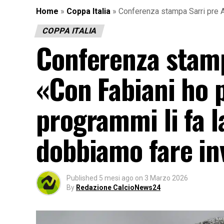
Home
»
Coppa Italia
»
Conferenza stampa Sarri pre At
COPPA ITALIA
Conferenza stamp
«Con Fabiani ho p
programmi li fa l
dobbiamo fare in
Published
5 mesi ago
on
3 Marzo 2026
By
Redazione CalcioNews24