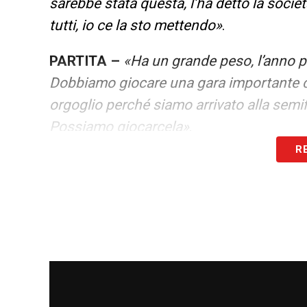
sarebbe stata questa, l’ha detto la societ
tutti, io ce la sto mettendo»
.
PARTITA –
«Ha un grande peso, l’anno p
Dobbiamo giocare una gara importante c
orgoglio perché siamo arrivato alla semif
Possiamo giocarcela»
.
R
CONFRONTI CON LA SOCIETA’ –
«COn F
programmi li fa la società. Il prossimo 
competitivi, programmare ora è difficile
RITROVARE L’ENTUSIASMO –
«La respo
ma è colpa di tutti: mia, della società e 
energie dopo le precedenti tre partite b