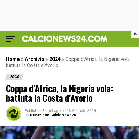
×
Home
»
Archivio
»
2024
»
Coppa d’Africa, la Nigeria vola:
battuta la Costa d’Avorio
2024
Coppa d’Africa, la Nigeria vola:
battuta la Costa d’Avorio
Published
3 anni ago
on
18 Gennaio 2024
By
Redazione CalcioNews24