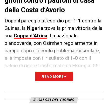
gironi contro i padroni di casa
della Costa d’Avorio
Dopo il pareggio all’esordio per 1-1 contro la
Guinea, la
Nigeria
trova la prima vittoria della
sua
Coppa d’Africa
. La nazionale
biancoverde, con Osimhen regolarmente in
campo dopo il piccolo problema muscolare,
si è imposta con il risultato di
1-0
con il
calcio di rigore trasformato da
Ekong
al 55′.
READ MORE
La
Nigeria
si porta così a quota 4 punti in
classifica come la Guinea Equatoriale,
mentre la
Costa d’Avorio
resta a 3. Adesso
sarà decisiva l’ultima giornata della fase a
IL CALCIO DEL GIORNO
gironi.