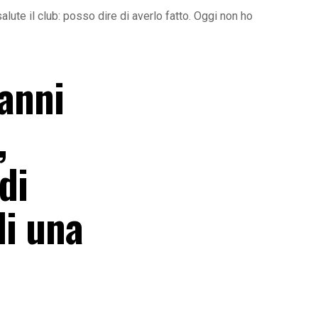
alute il club: posso dire di averlo fatto. Oggi non ho
 anni
,
di
di una