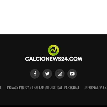
 conclusivo è stato un commosso omaggio al
ne giallorossa:
“
Graziano era come un figlio per
ietà. La sua scomparsa è stata una ferita
o il momento più difficile di questi anni.”
S
E
PRIVACY POLICY E TRATTAMENTO DEI DATI PERSONALI
INFORMATIVA ES