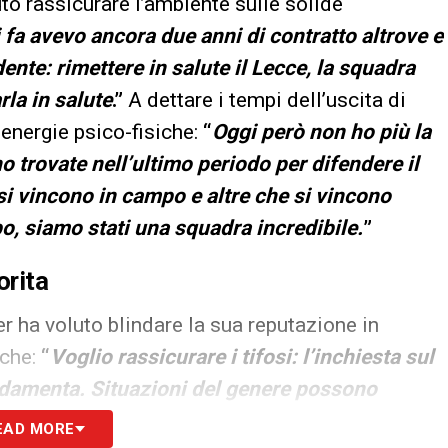
to rassicurare l’ambiente sulle solide
 fa avevo ancora due anni di contratto altrove e
ente: rimettere in salute il Lecce, la squadra
rla in salute
.”
A dettare i tempi dell’uscita di
 energie psico-fisiche:
“
Oggi però non ho più la
ho trovate nell’ultimo periodo per difendere il
 si vincono in campo e altre che si vincono
mpo, siamo stati una squadra incredibile.
”
orita
r ha voluto blindare la sua reputazione in
iche:
“
Voglio rassicurare i tifosi: l’inchiesta sul
ondamenta. Situazioni del genere possono
oinvolgere anche i familiari e mettere in
EAD MORE