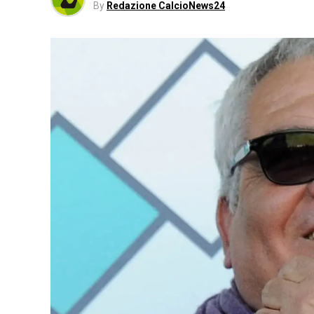
By
Redazione CalcioNews24