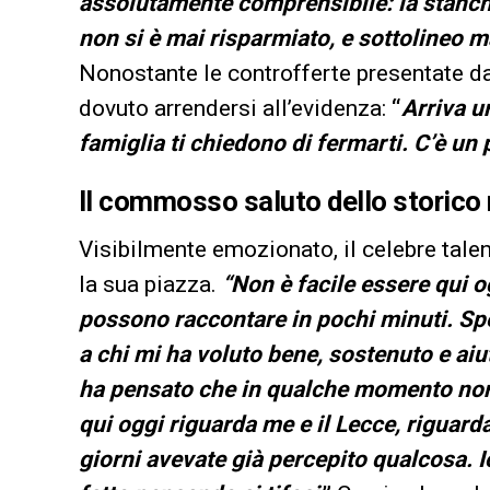
assolutamente comprensibile: la stanch
non si è mai risparmiato, e sottolineo ma
Nonostante le controfferte presentate d
dovuto arrendersi all’evidenza:
“
Arriva u
famiglia ti chiedono di fermarti. C’è un 
Il commosso saluto dello storic
Visibilmente emozionato, il celebre talen
la sua piazza.
“Non è facile essere qui o
possono raccontare in pochi minuti. Spe
a chi mi ha voluto bene, sostenuto e ai
ha pensato che in qualche momento non s
qui oggi riguarda me e il Lecce, riguarda
giorni avevate già percepito qualcosa. 