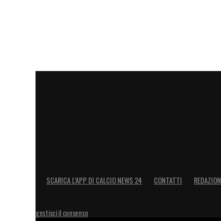
discussione il lavoro di una vita
.”
L’atto
compianto fisioterapista della formazio
me, ma era anche un figlio di questa soc
enorme per tutti noi. Senza dubbio è stat
LA PLAYLIST DELLE NOSTRE TOP NEW
SCARICA L’APP DI CALCIO NEWS 24
CONTATTI
REDAZION
gestisci il consenso