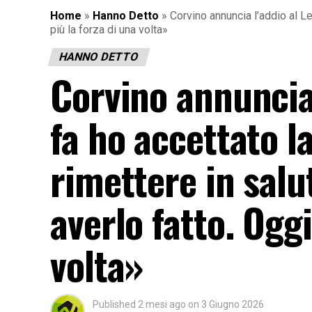
Home
»
Hanno Detto
»
Corvino annuncia l’addio al Le
più la forza di una volta»
HANNO DETTO
Corvino annuncia 
fa ho accettato la
rimettere in salut
averlo fatto. Ogg
volta»
Published
2 mesi ago
on
3 Giugno 2026