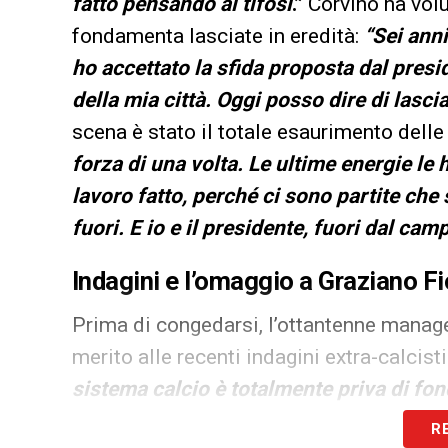
fatto pensando ai tifosi
.”
Corvino ha volu
fondamenta lasciate in eredità:
“Sei anni
ho accettato la sfida proposta dal presid
della mia città. Oggi posso dire di lascia
scena è stato il totale esaurimento delle
forza di una volta. Le ultime energie le 
lavoro fatto, perché ci sono partite che
fuori. E io e il presidente, fuori dal ca
Indagini e l’omaggio a Graziano Fi
Prima di congedarsi, l’ottantenne manage
merito alle recenti indagini extra-calcist
sistema calcio è totalmente priva di f
essere pericolose perché finiscono per c
R