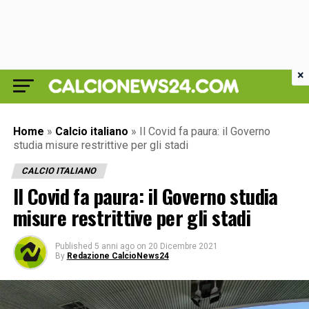
×
Home
»
Calcio italiano
»
Il Covid fa paura: il Governo
studia misure restrittive per gli stadi
CALCIO ITALIANO
Il Covid fa paura: il Governo studia
misure restrittive per gli stadi
Published
5 anni ago
on
20 Dicembre 2021
By
Redazione CalcioNews24