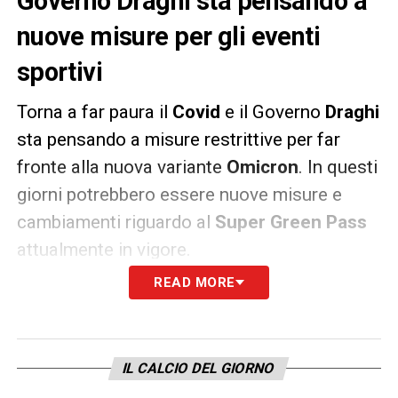
Governo Draghi sta pensando a
nuove misure per gli eventi
sportivi
Torna a far paura il
Covid
e il Governo
Draghi
sta pensando a misure restrittive per far
fronte alla nuova variante
Omicron
. In questi
giorni potrebbero essere nuove misure e
cambiamenti riguardo al
Super Green Pass
attualmente in vigore.
READ MORE
Il Governo sta infatti pensando di adottare
anche l’idea di un tampone aggiuntivo per i
vaccinati che andranno allo stadio. Sarebbe
IL CALCIO DEL GIORNO
un ulteriore sacrificio per il sistema, già sta