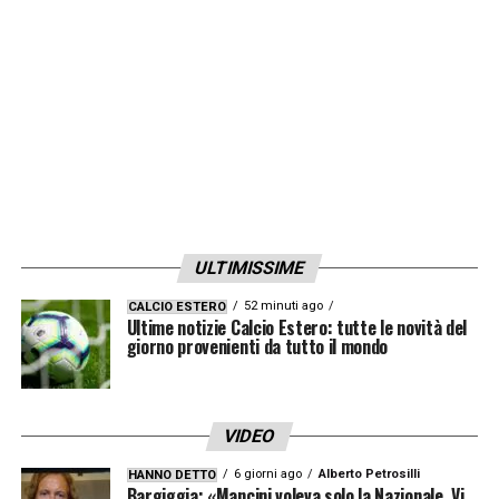
facendo gli straordinari in questo senso, ma
che potrebbe essere una soluzione
provvisoria per queste settimane. La
soluzione del
Super Super Green Pass
permetterebbe anche agli eventi sportivi di
non ridurre drasticamente la capienza.
Saranno giorni decisivi, a riferirlo è la
Gazzetta dello Sport
.
ULTIMISSIME
52 minuti ago
CALCIO ESTERO
LA PLAYLIST DELLE NOSTRE TOP NEWS
Ultime notizie Calcio Estero: tutte le novità del
giorno provenienti da tutto il mondo
VIDEO
6 giorni ago
Alberto Petrosilli
HANNO DETTO
Bargiggia: «Mancini voleva solo la Nazionale. Vi