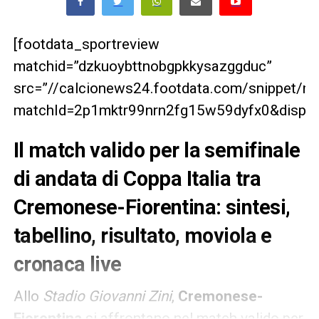
[footdata_sportreview
matchid=”dzkuoybttnobgpkkysazggduc”
src=”//calcionews24.footdata.com/snippet/m
matchId=2p1mktr99nrn2fg15w59dyfx0&display
Il match valido per la semifinale
di andata di Coppa Italia tra
Cremonese-Fiorentina: sintesi,
tabellino, risultato, moviola e
cronaca live
Allo
Stadio Giovanni Zini
,
Cremonese-
Fiorentina
si affrontano nel match valido per