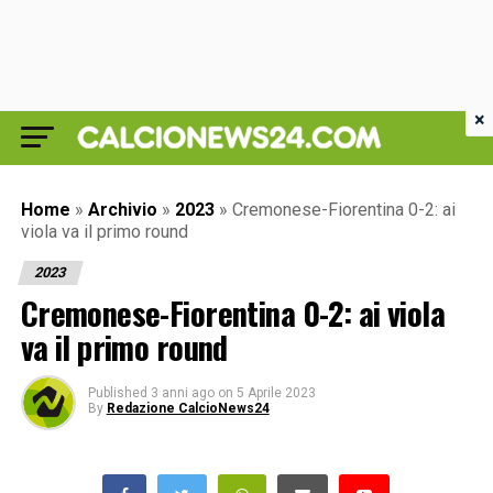
×
Home
»
Archivio
»
2023
»
Cremonese-Fiorentina 0-2: ai
viola va il primo round
2023
Cremonese-Fiorentina 0-2: ai viola
va il primo round
Published
3 anni ago
on
5 Aprile 2023
By
Redazione CalcioNews24