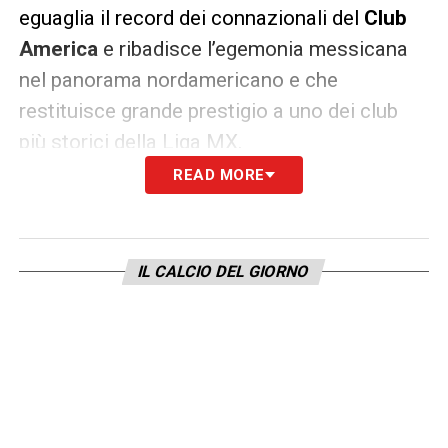
eguaglia il record dei connazionali del
Club
America
e ribadisce l’egemonia messicana
nel panorama nordamericano e che
restituisce grande prestigio a uno dei club
più storici della Liga MX.
READ MORE
Nonostante questo, non prenderà parte alla
prima storica edizione del nuovo Mondiale
per Club FIFA, in programma a metà giugno
IL CALCIO DEL GIORNO
negli Stati Uniti.
I messicani hanno però
staccato il pass per il Mondiale per club
2029 e, soprattutto, parteciperanno alla
Coppa Intercontinentale FIFA 2025
, che
vedrà tra le protagoniste anche il Paris Saint-
Germain, fresco vincitore della Champions