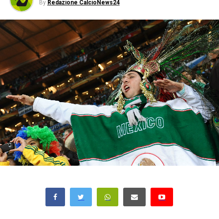
By
Redazione CalcioNews24