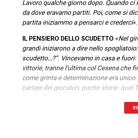
Lavoro qualche giorno dopo. Quando ci ri
da dove eravamo partiti. Poi, come si di
partita iniziammo a pensarci e crederci
».
IL PENSIERO DELLO SCUDETTO
«
Nel gir
grandi iniziarono a dire nello spogliato
scudetto…?”. Vincevamo in casa e fuori: da
vittorie, tranne l’ultima col Cesena che f
come grinta e determinazione era unico. 
parlare dei giocatori, poche storie: quel 
SI RICORDA LE SUE 4 GARE
«
Come no: d
R
Ultime Notizie Serie A: tutte le novità
LA QUALITA’ PIU’ IMPORTANTE DI QUE