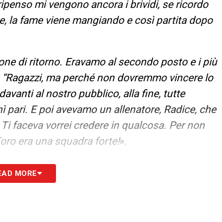
penso mi vengono ancora i brividi, se ricordo
ce, la fame viene mangiando e così partita dopo
one di ritorno. Eravamo al secondo posto e i più
io: “Ragazzi, ma perché non dovremmo vincere lo
vanti al nostro pubblico, alla fine, tutte
inì pari. E poi avevamo un allenatore, Radice, che
Ti faceva vorrei credere in qualcosa. Per non
Toro era una squadra forte!
».
ue da titolare e due entrando dalla panchina
».
EAD MORE
 del giorno sul massimo campionato italiano
L TORO
«
La fame di vincere e il gruppo: eravamo