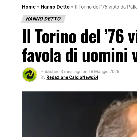
Home
»
Hanno Detto
»
Il Torino del ’76 visto da Pall
HANNO DETTO
Il Torino del ’76 
favola di uomini v
Published
3 mesi ago
on
18 Maggio 2026
By
Redazione CalcioNews24