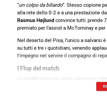
“
un colpo da biliardo
“. Stesso copione p
alla rete dello 0-2 e a una prestazione da
Rasmus Højlund
convince tutti: prende 7
premiato per l’assist a McTominay e per i
Nel deserto del Pisa, l’unico a salvarsi è
su tutti e tre i quotidiani, venendo appla
l’impegno nel servire il compagno di repa
I Flop del match
Le insufficienze più gravi colpiscono l’a
vive una giornata da incubo: incassa un 4
R
su Tuttosport a causa del clamoroso gol 
Buongiorno.