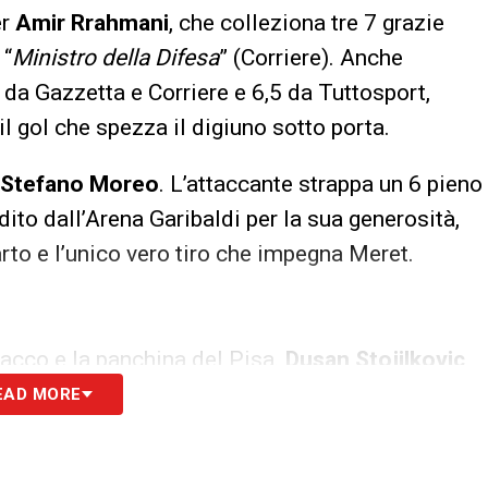
er
Amir Rrahmani
, che colleziona tre 7 grazie
 “
Ministro della Difesa
” (Corriere). Anche
 da Gazzetta e Corriere e 6,5 da Tuttosport,
l gol che spezza il digiuno sotto porta.
Stefano Moreo
. L’attaccante strappa un 6 pieno
udito dall’Arena Garibaldi per la sua generosità,
rto e l’unico vero tiro che impegna Meret.
ttacco e la panchina del Pisa.
Dusan Stojilkovic
,5 da Gazzetta e Corriere, e sprofonda fino al 4
EAD MORE
divorato davanti a Meret dopo il “regalo” di