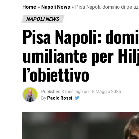
Home
»
Napoli News
»
Pisa Napoli: dominio di tre az
NAPOLI NEWS
Pisa Napoli: domi
umiliante per Hi
l’obiettivo
Published
3 mesi ago
on
18 Maggio 2026
By
Paolo Rossi