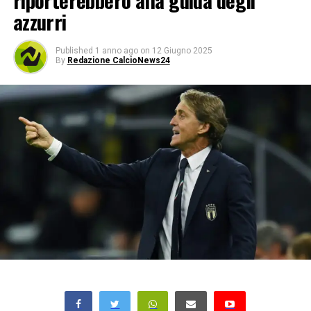
riporterebbero alla guida degli
azzurri
Published
1 anno ago
on
12 Giugno 2025
By
Redazione CalcioNews24