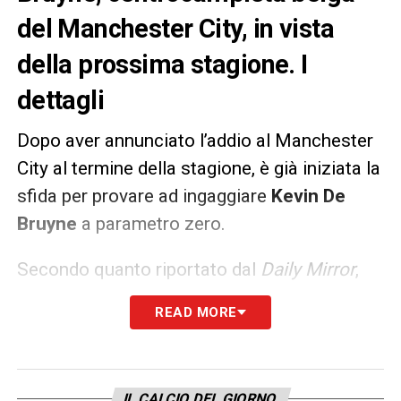
del Manchester City, in vista
della prossima stagione. I
dettagli
Dopo aver annunciato l’addio al Manchester
City al termine della stagione, è già iniziata la
sfida per provare ad ingaggiare
Kevin De
Bruyne
a parametro zero.
Secondo quanto riportato dal
Daily Mirror
,
l’
Inter Miami
starebbe infatti spingendo con
READ MORE
David Beckham
per convincere il
centrocampista belga a trasferirsi in
Mls
.
L’alternativa è l’
Arabia Saudita
che potrebbe
IL CALCIO DEL GIORNO