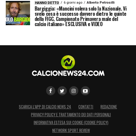
6 giorni ago
Alberto Petrosilli
HANNO DETTO
Bargiggia: «Mancini voleva solo la Nazionale. Vi
svelo cosa è successo davvero dietro le quinte
della FIGC. Campionato Primavera male del
calcio italiano» ESCLUSIVA e VIDEO
SCARICA L’APP DI CALCIO NEWS 24
CONTATTI
REDAZIONE
PRIVACY POLICY E TRATTAMENTO DEI DATI PERSONALI
INFORMATIVA ESTESA SUI COOKIE (COOKIE POLICY)
NETWORK SPORT REVIEW