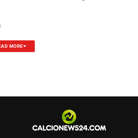
S
EAD MORE