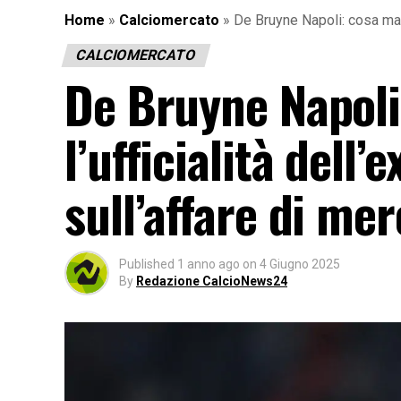
Home
»
Calciomercato
»
De Bruyne Napoli: cosa manc
CALCIOMERCATO
De Bruyne Napoli
l’ufficialità dell
sull’affare di me
Published
1 anno ago
on
4 Giugno 2025
By
Redazione CalcioNews24