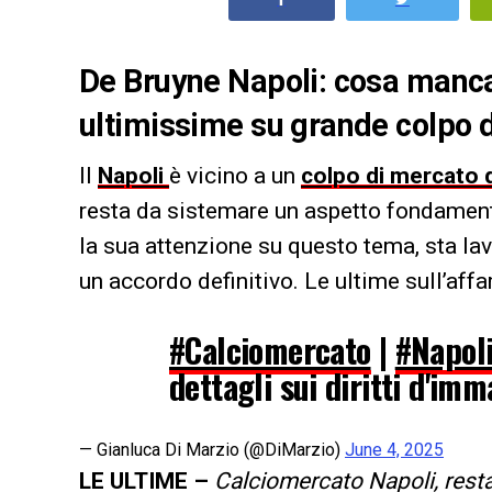
De Bruyne Napoli: cosa manca p
ultimissime su grande colpo 
Il
Napoli
è vicino a un
colpo di mercato d
resta da sistemare un aspetto fondamental
la sua attenzione su questo tema, sta lav
un accordo definitivo. Le ultime sull’aff
#Calciomercato
|
#Napol
dettagli sui diritti d'im
— Gianluca Di Marzio (@DiMarzio)
June 4, 2025
LE ULTIME –
Calciomercato Napoli, restan