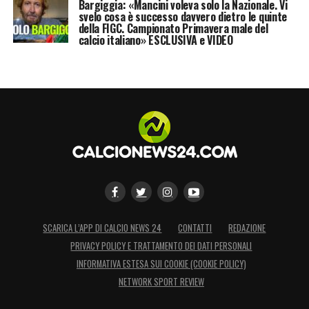
Bargiggia: «Mancini voleva solo la Nazionale. Vi
svelo cosa è successo davvero dietro le quinte
giocare in maniera straordinaria e lo ha
della FIGC. Campionato Primavera male del
dimostrato nonostante le tante assenze
calcio italiano» ESCLUSIVA e VIDEO
importanti. Abbiamo costruito e preso tanti
pali. Dedico la vittoria a un napoletano doc
come il professor Sandulli».
LA PLAYLIST DELLE NOSTRE TOP NEWS
SCARICA L’APP DI CALCIO NEWS 24
CONTATTI
REDAZIONE
PRIVACY POLICY E TRATTAMENTO DEI DATI PERSONALI
INFORMATIVA ESTESA SUI COOKIE (COOKIE POLICY)
NETWORK SPORT REVIEW