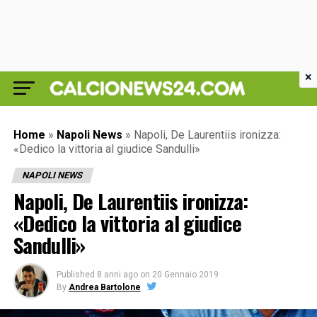
×
Home
»
Napoli News
»
Napoli, De Laurentiis ironizza:
«Dedico la vittoria al giudice Sandulli»
NAPOLI NEWS
Napoli, De Laurentiis ironizza:
«Dedico la vittoria al giudice
Sandulli»
Published
8 anni ago
on
20 Gennaio 2019
By
Andrea Bartolone