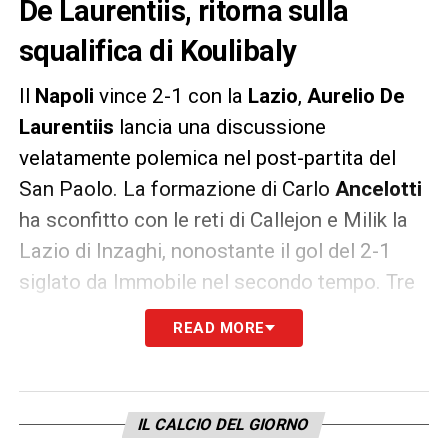
De Laurentiis, ritorna sulla
squalifica di Koulibaly
Il
Napoli
vince 2-1 con la
Lazio
,
Aurelio De
Laurentiis
lancia una discussione
velatamente polemica nel post-partita del
San Paolo. La formazione di Carlo
Ancelotti
ha sconfitto con le reti di Callejon e Milik la
Lazio di Inzaghi, nonostante il gol del 2-1
siglato da Immobile nel secondo tempo. Tre
punti che permettono ai partenopei di
READ MORE
blindare il secondo posto in classifica con
47 punti, ben sette in più dell’Inter terza in
graduatoria. La gara ha permesso al Napoli
IL CALCIO DEL GIORNO
di accorciare a sei le lunghezze di distacco