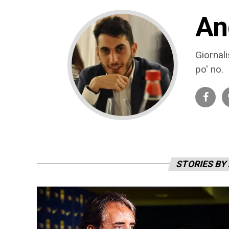
An
Giornal
po' no.
STORIES BY