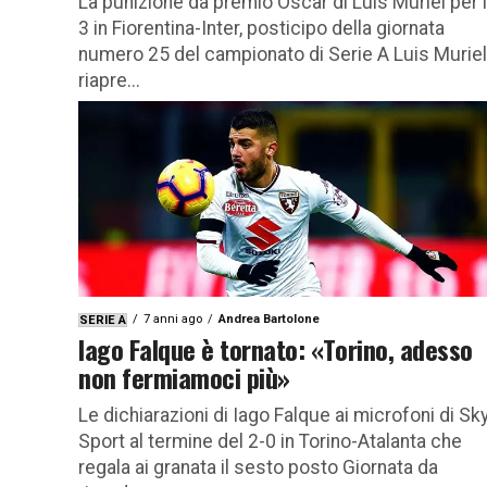
La punizione da premio Oscar di Luis Muriel per i
3 in Fiorentina-Inter, posticipo della giornata
numero 25 del campionato di Serie A Luis Muriel
riapre...
7 anni ago
Andrea Bartolone
SERIE A
Iago Falque è tornato: «Torino, adesso
non fermiamoci più»
Le dichiarazioni di Iago Falque ai microfoni di Sk
Sport al termine del 2-0 in Torino-Atalanta che
regala ai granata il sesto posto Giornata da