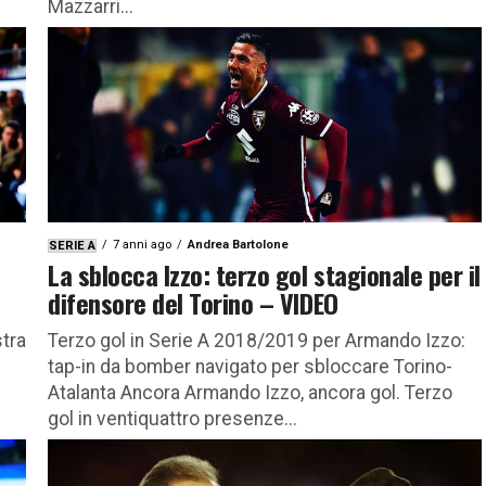
Mazzarri...
7 anni ago
Andrea Bartolone
SERIE A
La sblocca Izzo: terzo gol stagionale per il
difensore del Torino – VIDEO
stra
Terzo gol in Serie A 2018/2019 per Armando Izzo:
tap-in da bomber navigato per sbloccare Torino-
Atalanta Ancora Armando Izzo, ancora gol. Terzo
gol in ventiquattro presenze...