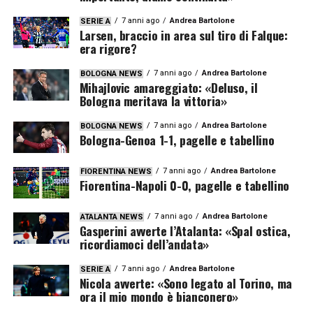
7 anni ago
Andrea Bartolone
SERIE A
Larsen, braccio in area sul tiro di Falque:
era rigore?
7 anni ago
Andrea Bartolone
BOLOGNA NEWS
Mihajlovic amareggiato: «Deluso, il
Bologna meritava la vittoria»
7 anni ago
Andrea Bartolone
BOLOGNA NEWS
Bologna-Genoa 1-1, pagelle e tabellino
7 anni ago
Andrea Bartolone
FIORENTINA NEWS
Fiorentina-Napoli 0-0, pagelle e tabellino
7 anni ago
Andrea Bartolone
ATALANTA NEWS
Gasperini avverte l’Atalanta: «Spal ostica,
ricordiamoci dell’andata»
7 anni ago
Andrea Bartolone
SERIE A
Nicola avverte: «Sono legato al Torino, ma
ora il mio mondo è bianconero»