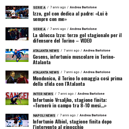
7 anni ago
Andrea Bartolone
SERIE A
Izzo, gol con dedica al padre: «Lui è
sempre con me»
7 anni ago
Andrea Bartolone
SERIE A
La sblocca Izzo: terzo gol stagionale per il
difensore del Torino – VIDEO
7 anni ago
Andrea Bartolone
ATALANTA NEWS
Gosens, infortunio muscolare in Torino-
Atalanta
7 anni ago
Andrea Bartolone
ATALANTA NEWS
Mondonico, il Torino lo omaggia così prima
della sfida con l’Atalanta
7 anni ago
Andrea Bartolone
INTER NEWS
Infortunio Vrsaljko, stagione finita:
«Tornerò in campo tra 8-10 mesi…»
7 anni ago
Andrea Bartolone
NAPOLI NEWS
Infortunio Albiol, stagione finita dopo
l’intervento al ginocchio