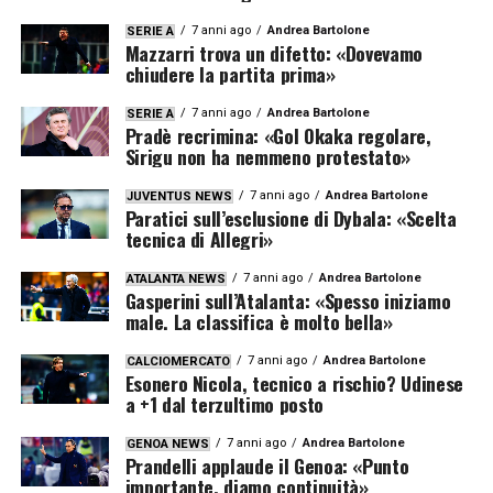
7 anni ago
Andrea Bartolone
SERIE A
Mazzarri trova un difetto: «Dovevamo
chiudere la partita prima»
7 anni ago
Andrea Bartolone
SERIE A
Pradè recrimina: «Gol Okaka regolare,
Sirigu non ha nemmeno protestato»
7 anni ago
Andrea Bartolone
JUVENTUS NEWS
Paratici sull’esclusione di Dybala: «Scelta
tecnica di Allegri»
7 anni ago
Andrea Bartolone
ATALANTA NEWS
Gasperini sull’Atalanta: «Spesso iniziamo
male. La classifica è molto bella»
7 anni ago
Andrea Bartolone
CALCIOMERCATO
Esonero Nicola, tecnico a rischio? Udinese
a +1 dal terzultimo posto
7 anni ago
Andrea Bartolone
GENOA NEWS
Prandelli applaude il Genoa: «Punto
importante, diamo continuità»