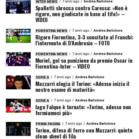
7 anni ago
Andrea Bartolone
INTER NEWS
Spalletti sbrocca contro Caressa: «Non è
rigore, non giudicate in base al tifo!» –
VIDEO
7 anni ago
Andrea Bartolone
FIORENTINA NEWS
Rigore Fiorentina, 3-3 concitato al Franchi:
l’intervento di D’Ambrosio – FOTO
7 anni ago
Andrea Bartolone
FIORENTINA NEWS
Muriel, gol su punizione da premio Oscar in
Fiorentina-Inter – VIDEO
7 anni ago
Andrea Bartolone
SERIE A
Mazzarri elogia il Torino: «Adesso inizia il
nostro esame di maturità»
7 anni ago
Andrea Bartolone
SERIE A
Iago Falque è tornato: «Torino, adesso non
fermiamoci più»
7 anni ago
Andrea Bartolone
PRIMA PAGINA
Torino, difesa di ferro con Mazzarri: quinto
clean sheet di fila