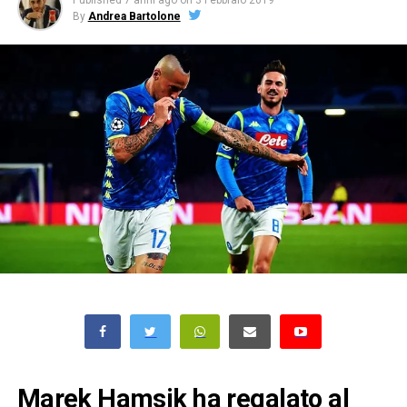
Published
7 anni ago
on
3 Febbraio 2019
By
Andrea Bartolone
Marek Hamsik ha regalato al