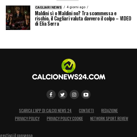
4 giorni ago
CAGLIARI NEWS
Maldini sì o Maldini no? Tra scommessa e
rischio, il Cagliari valuta davvero il colpo – VIDEO
di Elia Serra
SCARICA L’APP DI CALCIO NEWS 24
CONTATTI
REDAZIONE
PRIVACY POLICY
PRIVACY POLICY COOKIE
NETWORK SPORT REVIEW
gestisci il consenso