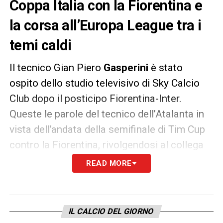
Coppa Italia con la Fiorentina e
la corsa all’Europa League tra i
temi caldi
Il tecnico Gian Piero
Gasperini
è stato
ospito dello studio televisivo di Sky Calcio
Club dopo il posticipo Fiorentina-Inter.
Queste le parole del tecnico dell’Atalanta in
vista dell’andata della semifinale di Tim Cup
contro la Fiorentina, rivolgendosi al collega
Stefano Pioli:
«Siete andati forte stasera,
READ MORE
spero vi siate stancati un po’.
Credo che
giocare una semifinale di Coppa Italia sia
una occasione unica per noi e la Fiorentina,
IL CALCIO DEL GIORNO
non capita spesso alle nostre società di