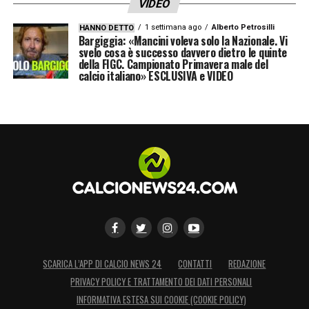
VIDEO
1 settimana ago
Alberto Petrosilli
HANNO DETTO
Bargiggia: «Mancini voleva solo la Nazionale. Vi
svelo cosa è successo davvero dietro le quinte
della FIGC. Campionato Primavera male del
calcio italiano» ESCLUSIVA e VIDEO
SCARICA L’APP DI CALCIO NEWS 24
CONTATTI
REDAZIONE
PRIVACY POLICY E TRATTAMENTO DEI DATI PERSONALI
INFORMATIVA ESTESA SUI COOKIE (COOKIE POLICY)