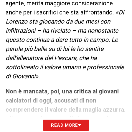
agente, merita maggiore considerazione
anche per i sacrifici che sta affrontando.
«Di
Lorenzo sta giocando da due mesi con
infiltrazioni – ha rivelato – ma nonostante
questo continua a dare tutto in campo. Le
parole più belle su di lui le ho sentite
dall’allenatore del Pescara, che ha
sottolineato il valore umano e professionale
di Giovanni».
Non è mancata, poi, una critica ai giovani
calciatori di oggi, accusati di non
comprendere il valore della maglia azzurra.
«Un tempo si sognava di giocare per la
READ MORE
Nazionale – ha detto Giuffredi – oggi i