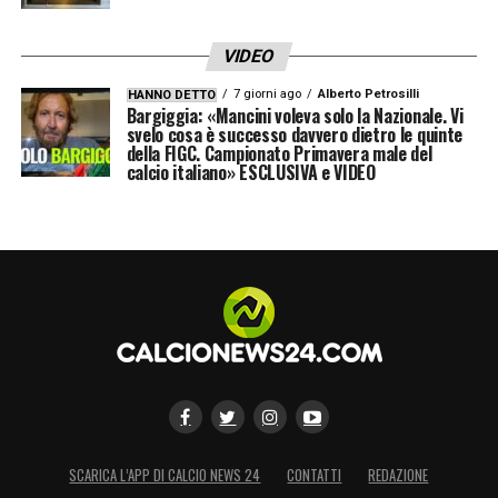
alla maglia, in un contesto che sembra
VIDEO
invece smarrire questi valori.
7 giorni ago
Alberto Petrosilli
HANNO DETTO
Bargiggia: «Mancini voleva solo la Nazionale. Vi
LA PLAYLIST DELLE NOSTRE TOP NEWS
svelo cosa è successo davvero dietro le quinte
della FIGC. Campionato Primavera male del
calcio italiano» ESCLUSIVA e VIDEO
SCARICA L’APP DI CALCIO NEWS 24
CONTATTI
REDAZIONE