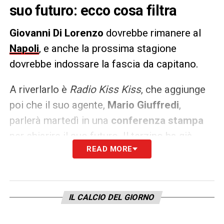
suo futuro: ecco cosa filtra
Giovanni Di Lorenzo
dovrebbe rimanere al
Napoli
, e anche la prossima stagione
dovrebbe indossare la fascia da capitano.
A riverlarlo è
Radio Kiss Kiss
, che aggiunge
poi che il suo agente,
Mario Giuffredi
,
parlerà martedì in una
conferenza stampa
per chiarire il suo futuro. Il terzino ha già
READ MORE
incassato la fiducia di
Antonio Conte
: il
nuovo tecnico vuole ripartire con il capitano
dello Scudetto.
IL CALCIO DEL GIORNO
LA PLAYLIST DELLE NOSTRE TOP NEWS