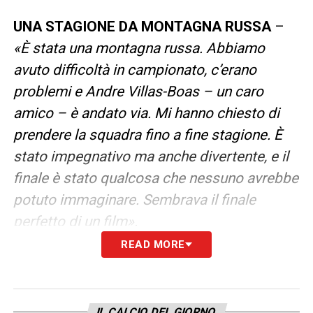
UNA STAGIONE DA MONTAGNA RUSSA
–
«È stata una montagna russa. Abbiamo
avuto difficoltà in campionato, c’erano
problemi e Andre Villas-Boas – un caro
amico – è andato via. Mi hanno chiesto di
prendere la squadra fino a fine stagione. È
stato impegnativo ma anche divertente, e il
finale è stato qualcosa che nessuno avrebbe
potuto immaginare. Sembrava il finale
perfetto di un film».
READ MORE
LA NOTTE PIÙ EMOZIONANTE
–
«Il ritorno
contro il Napoli a Stamford Bridge.
Dovevamo ribaltare la sconfitta per 3-1.
IL CALCIO DEL GIORNO