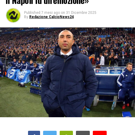
il Napoli fu un’emozione»
Published
7 mesi ago
on
31 Dicembre 2025
By
Redazione CalcioNews24