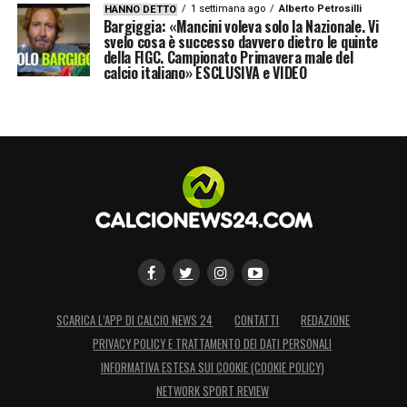
1 settimana ago
Alberto Petrosilli
HANNO DETTO
Bargiggia: «Mancini voleva solo la Nazionale. Vi
svelo cosa è successo davvero dietro le quinte
della FIGC. Campionato Primavera male del
calcio italiano» ESCLUSIVA e VIDEO
SCARICA L’APP DI CALCIO NEWS 24
CONTATTI
REDAZIONE
PRIVACY POLICY E TRATTAMENTO DEI DATI PERSONALI
INFORMATIVA ESTESA SUI COOKIE (COOKIE POLICY)
NETWORK SPORT REVIEW