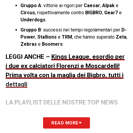
Gruppo A
: vittorie ai rigori per
Caesar
,
Alpak
e
Circus
, rispettivamente contro
BIGBRO
,
Gear7
e
Underdogs
.
Gruppo B
: successi nei tempi regolamentari per
D-
Power
,
Stallions
e
TRM
, che hanno superato
Zeta
,
Zebras
e
Boomers
.
LEGGI ANCHE –
Kings League, esordio per
i due ex calciatori Florenzi e Moscardelli!
Prima volta con la maglia dei Bigbro, tutti i
dettagli
LA PLAYLIST DELLE NOSTRE TOP NEWS
READ MORE