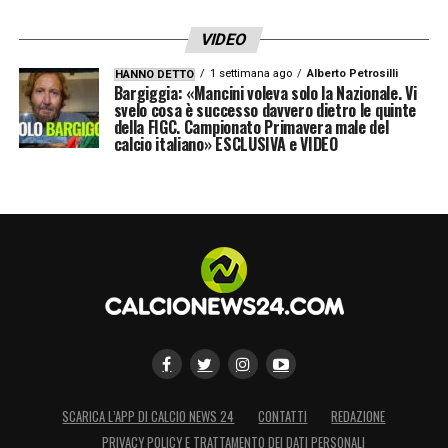
VIDEO
1 settimana ago
Alberto Petrosilli
HANNO DETTO
Bargiggia: «Mancini voleva solo la Nazionale. Vi
svelo cosa è successo davvero dietro le quinte
della FIGC. Campionato Primavera male del
calcio italiano» ESCLUSIVA e VIDEO
SCARICA L’APP DI CALCIO NEWS 24
CONTATTI
REDAZIONE
PRIVACY POLICY E TRATTAMENTO DEI DATI PERSONALI