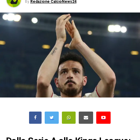
By
Redazione CalcioNews24