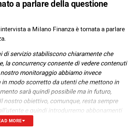
nato a parlare della questione
 intervista a Milano Finanza è tornata a parlare
za.
i di servizio stabiliscono chiaramente che
e, la concurrency consente di vedere contenuti
l nostro monitoraggio abbiamo invece
ta in modo scorretto da utenti che mettono in
mento sarà quindi possibile ma in futuro,
Il nostro obiettivo, comunque, resta sempre
e all’utente e quindi introdurremo abbonamenti
, per esempio con forme di sottoscrizione
EAD MORE