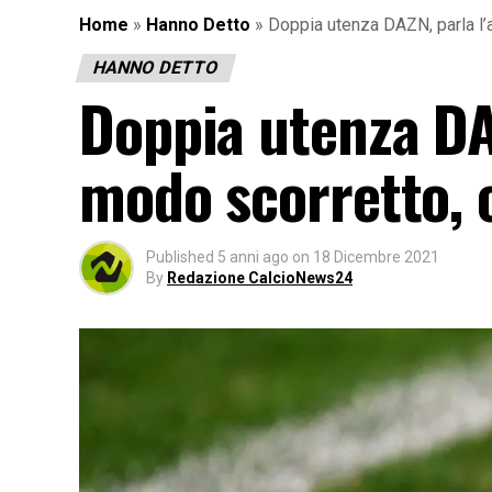
Home
»
Hanno Detto
»
Doppia utenza DAZN, parla l’
HANNO DETTO
Doppia utenza DAZ
modo scorretto, 
Published
5 anni ago
on
18 Dicembre 2021
By
Redazione CalcioNews24