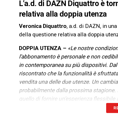
L’a.d. di DAZN Diquattro è tor
relativa alla doppia utenza
Veronica Diquattro
, a.d. di DAZN, in una
della questione relativa alla doppia uten
DOPPIA UTENZA –
«
Le nostre condizion
l’abbonamento è personale e non cedibil
in contemporanea su più dispositivi. Da
riscontrato che la funzionalità è sfrutta
vendita una delle due utenze. Un cambia
probabilmente dalla prossima stagione. 
quello di fornire un’esperienza flessibil
modulabili in base alle diverse esigenze
R
familiare».