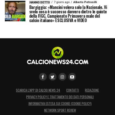
7 giorni ago
Alberto Petrosilli
HANNO DETTO
Bargiggia: «Mancini voleva solo la Nazionale. Vi
svelo cosa è successo davvero dietro le quinte
della FIGC. Campionato Primavera male del
calcio italiano» ESCLUSIVA e VIDEO
SCARICA L’APP DI CALCIO NEWS 24
CONTATTI
REDAZIONE
PRIVACY POLICY E TRATTAMENTO DEI DATI PERSONALI
INFORMATIVA ESTESA SUI COOKIE (COOKIE POLICY)
NETWORK SPORT REVIEW