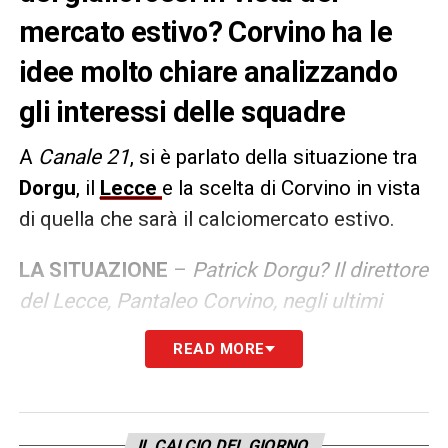
mercato estivo? Corvino ha le
idee molto chiare analizzando
gli interessi delle squadre
A
Canale 21
, si è parlato della situazione tra
Dorgu
, il
Lecce
e la scelta di Corvino in vista
di quella che sarà il calciomercato estivo.
LA SITUAZIONE
–
Patrick Dorgu? Il direttore
del Lecce, Pantaleo Corvino, negli ultimi
giorni ha detto che ci sono varie squadre. Lo
READ MORE
fa per un motivo: ha deciso che metterà su
un’
asta
, il che renderà complicato per il
Napoli riuscire ad aggiudicarsi l’esterno
IL CALCIO DEL GIORNO