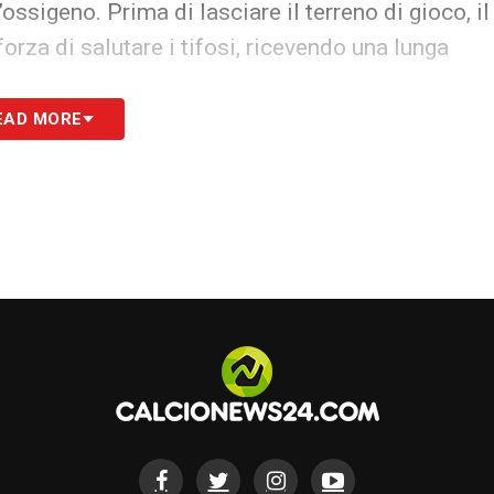
ossigeno. Prima di lasciare il terreno di gioco, il
rza di salutare i tifosi, ricevendo una lunga
EAD MORE
ovità del giorno provenienti da tutto il mondo
l
Canada
,
Jesse Marsch
, ha raccontato la
 tutti: si è sentito chiaramente l’osso
e
Madibo
si è recato negli spogliatoi per
 canadese: «
Non credo volesse causare un
ore
».
l al compagno
ebbe riportato una doppia frattura di
tibia e
. Una notizia pesante per il
Canada
, che perde