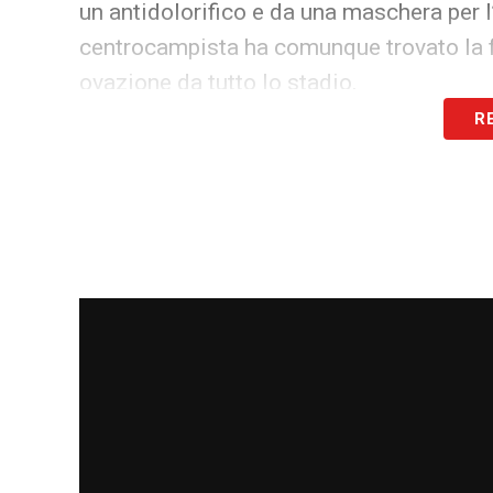
un antidolorifico e da una maschera per l’
centrocampista ha comunque trovato la fo
ovazione da tutto lo stadio.
R
Ultime notizie Calcio Estero: tutte le n
A fine partita, il commissario tecnico de
durezza dell’episodio: «
L’abbiamo sentito
spezzarsi
». Il tecnico ha poi spiegato ch
scusarsi personalmente con il giocatore
infortunio così grave. Non gli porto ranc
Canada Qatar, Saliba dedica il go
Secondo le prime informazioni,
Koné
avr
perone
e sarà operato nelle prossime ore