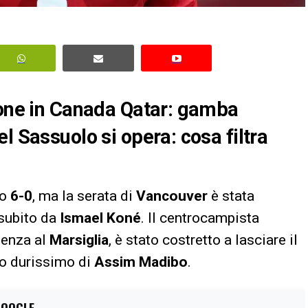
Kone in Canada Qatar: gamba
l Sassuolo si opera: cosa filtra
to
6-0
, ma la serata di
Vancouver
è stata
 subito da
Ismael Koné
. Il centrocampista
ienza al
Marsiglia
, è stato costretto a lasciare il
o durissimo di
Assim Madibo
.
GOOGLE