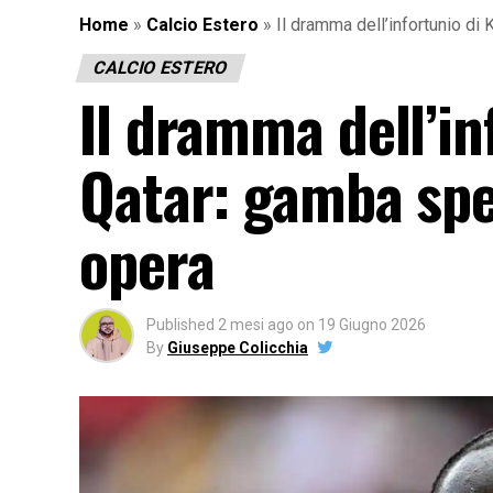
Home
»
Calcio Estero
»
Il dramma dell’infortunio di
CALCIO ESTERO
Il dramma dell’in
Qatar: gamba spe
opera
Published
2 mesi ago
on
19 Giugno 2026
By
Giuseppe Colicchia