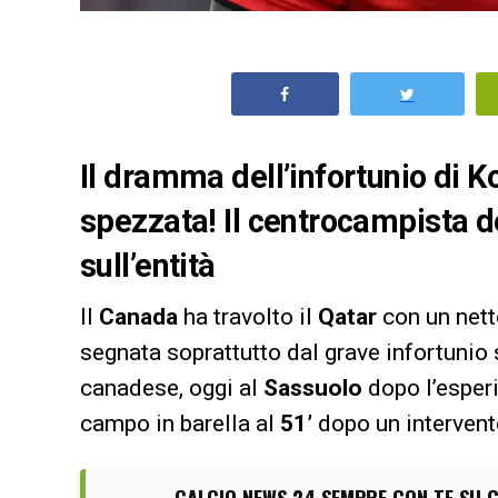
Il dramma dell’infortunio di 
spezzata! Il centrocampista de
sull’entità
Il
Canada
ha travolto il
Qatar
con un net
segnata soprattutto dal grave infortunio
canadese, oggi al
Sassuolo
dopo l’esper
campo in barella al
51’
dopo un intervent
CALCIO NEWS 24 SEMPRE CON TE SU 