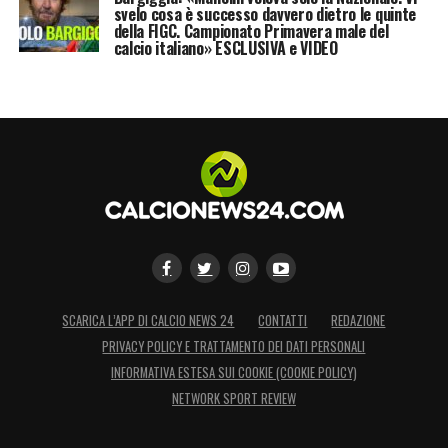
svelo cosa è successo davvero dietro le quinte
scorso, ha determinati valori e facilita
della FIGC. Campionato Primavera male del
calcio italiano» ESCLUSIVA e VIDEO
l’inserimento dei nuovi. Abbiamo un
giocatore importantissimo in più e siamo
contenti».
LA PLAYLIST DELLE NOSTRE TOP NEWS
SCARICA L’APP DI CALCIO NEWS 24
CONTATTI
REDAZIONE
PRIVACY POLICY E TRATTAMENTO DEI DATI PERSONALI
INFORMATIVA ESTESA SUI COOKIE (COOKIE POLICY)
NETWORK SPORT REVIEW