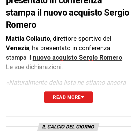
presentato in conferenza
stampa il nuovo acquisto Sergio
Romero
Mattia
Collauto
, direttore sportivo del
Venezia
, ha presentato in conferenza
stampa il
nuovo acquisto Sergio Romero
.
Le sue dichiarazioni.
«Naturalmente della lista ne stiamo ancora
discutendo, a breve prenderemo una
READ MORE
decisione. Vorrei arrivare al perché siamo
andati a prendere Sergio, che è la cosa più
importante. La scelta è stata fatta in base
IL CALCIO DEL GIORNO
anche alle condizioni dei nostri portieri.