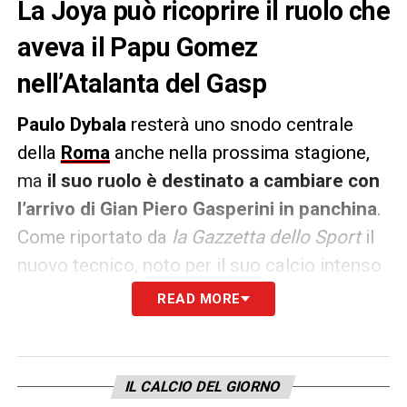
La Joya può ricoprire il ruolo che
aveva il Papu Gomez
nell’Atalanta del Gasp
Paulo Dybala
resterà uno snodo centrale
della
Roma
anche nella prossima stagione,
ma
il suo ruolo è destinato a cambiare con
l’arrivo di Gian Piero Gasperini in panchina
.
Come riportato da
la Gazzetta dello Sport
il
nuovo tecnico, noto per il suo calcio intenso
e fisico, dovrà trovare il modo di valorizzare
READ MORE
il talento dell’argentino pur adattandolo al
proprio sistema.
Nonostante l’atletismo
richiesto dai moduli gasperiniani mal si
IL CALCIO DEL GIORNO
sposi con le caratteristiche della Joya
, il