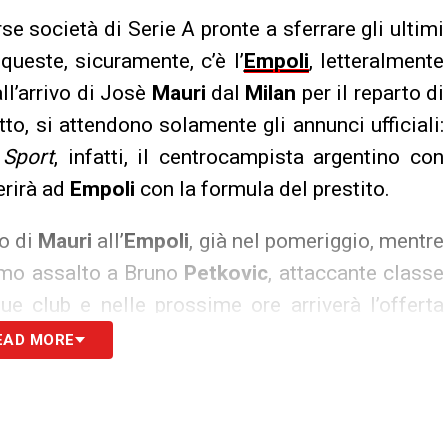
se società di Serie A pronte a sferrare gli ultimi
 queste, sicuramente, c’è l’
Empoli
, letteralmente
ll’arrivo di Josè
Mauri
dal
Milan
per il reparto di
to, si attendono solamente gli annunci ufficiali:
 Sport
, infatti, il centrocampista argentino con
erirà ad
Empoli
con la formula del prestito.
vo di
Mauri
all’
Empoli
, già nel pomeriggio, mentre
timo assalto a Bruno
Petkovic
, attaccante classe
ue club e nelle prossime ore arriverà l’offerta
alora venisse tesserato dall’Empoli, rimarrebbe
EAD MORE
S