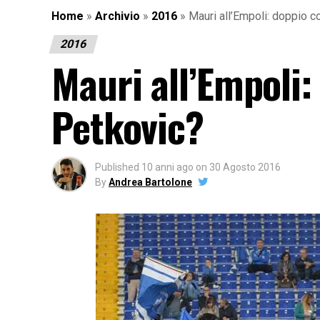
Home
»
Archivio
»
2016
»
Mauri all’Empoli: doppio 
2016
Mauri all’Empoli:
Petkovic?
Published
10 anni ago
on
30 Agosto 2016
By
Andrea Bartolone