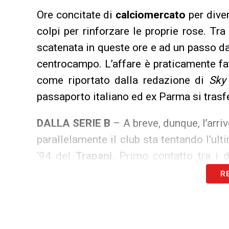
Ore concitate di
calciomercato
per diver
colpi per rinforzare le proprie rose. Tra
scatenata in queste ore e ad un passo da
centrocampo. L’affare è praticamente fat
come riportato dalla redazione di
Sky
passaporto italiano ed ex Parma si trasf
DALLA SERIE B
– A breve, dunque, l’arri
parallelamente il club sta tentando l’ul
’94 del
Trapani
. Primo contatto tra i d
ufficiale: il calciatore, tuttavia, qu
R
comunque in Sicilia un’altra stagione.
LA PLAYLIST DELLE NOSTRE TOP NEW