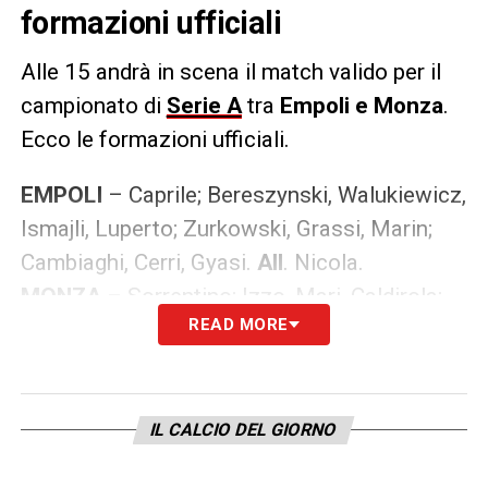
formazioni ufficiali
Alle 15 andrà in scena il match valido per il
campionato di
Serie A
tra
Empoli e
Monza
.
Ecco le formazioni ufficiali.
EMPOLI
– Caprile; Bereszynski, Walukiewicz,
Ismajli, Luperto; Zurkowski, Grassi, Marin;
Cambiaghi, Cerri, Gyasi.
All
. Nicola.
MONZA
– Sorrentino; Izzo, Mari, Caldirola;
READ MORE
Pereira, Pessina, Gagliardini, Kyriakopoulos;
Colpani, Mota; Colombo.
All
. Palladino.
LA PLAYLIST DELLE NOSTRE TOP NEWS
IL CALCIO DEL GIORNO