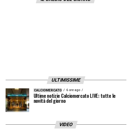
vittoria finale. Guadagni aumentati anche per
le squadre di club (
130 milioni da dividere a
seconda dei convocati
) con Manchester
City, Chelsea, Juve Inter e Atalanta tra le top.
LA PLAYLIST DELLE NOSTRE TOP NEWS
ULTIMISSIME
6 ore ago
CALCIOMERCATO
Ultime notizie Calciomercato LIVE: tutte le
novità del giorno
VIDEO