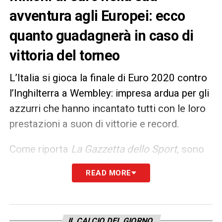
avventura agli Europei: ecco
quanto guadagnerà in caso di
vittoria del torneo
L’Italia si gioca la finale di Euro 2020 contro
l’Inghilterra a Wembley: impresa ardua per gli
azzurri che hanno incantato tutti con le loro
prestazioni a suon di vittorie e record.
Come riporta
La Gazzetta dello Sport
, sono
aumentati di 30 milioni i guadagni derivati
READ MORE
dall’avventura agli Europei rispetto al 2016.
L’Italia ha già guadagnato circa 25 milioni
di
euro che potrebbero salire a 28 in caso di
IL CALCIO DEL GIORNO