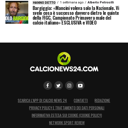
1 settimana ago
Alberto Petrosilli
HANNO DETTO
Bargiggia: «Mancini voleva solo la Nazionale. Vi
svelo cosa è successo davvero dietro le quinte
della FIGC. Campionato Primavera male del
calcio italiano» ESCLUSIVA e VIDEO
SCARICA L’APP DI CALCIO NEWS 24
CONTATTI
REDAZIONE
PRIVACY POLICY E TRATTAMENTO DEI DATI PERSONALI
INFORMATIVA ESTESA SUI COOKIE (COOKIE POLICY)
NETWORK SPORT REVIEW