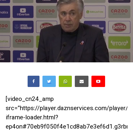
[video_cn24_amp
src=”https://player.daznservices.com/player/
iframe-loader.html?
ep4on#70eb9f050f4e1cd8ab7e3ef6d1.g3rbrg2