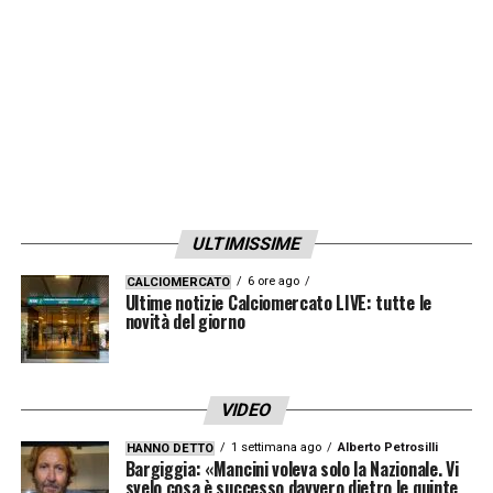
ULTIMISSIME
6 ore ago
CALCIOMERCATO
Ultime notizie Calciomercato LIVE: tutte le
novità del giorno
VIDEO
1 settimana ago
Alberto Petrosilli
HANNO DETTO
Bargiggia: «Mancini voleva solo la Nazionale. Vi
svelo cosa è successo davvero dietro le quinte