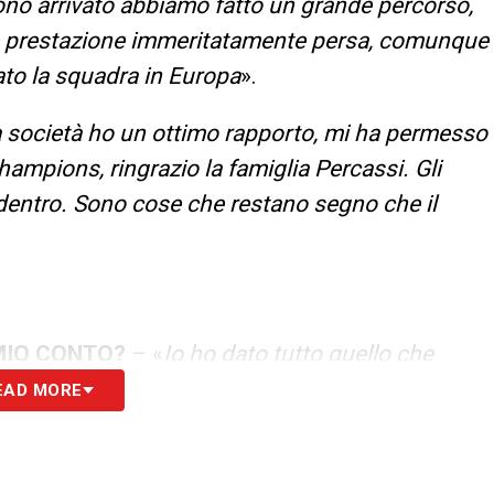
ono arrivato abbiamo fatto un grande percorso,
e prestazione immeritatamente persa, comunque
ato la squadra in Europa
».
 società ho un ottimo rapporto, mi ha permesso
ampions, ringrazio la famiglia Percassi. Gli
 dentro. Sono cose che restano segno che il
MIO CONTO?
– «
Io ho dato tutto quello che
grande lavoro. Sinceramente non ho rimpianti.
EAD MORE
ima serenità e sceglieremo per il bene