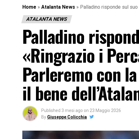
Home
»
Atalanta News
»
Palladino risponde sul suo 
ATALANTA NEWS
Palladino rispond
«Ringrazio i Perc
Parleremo con la
il bene dell’Atala
Published
3 mesi ago
on
23 Maggio 2026
By
Giuseppe Colicchia