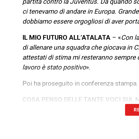
partita contro la Juventus. Da quando s
ci tenevamo di andare in Europa. Grand
dobbiamo essere orgogliosi di aver port
IL MIO FUTURO ALL’ATALATA
– «
Con la
di allenare una squadra che giocava in Ch
attestati di stima mi resteranno sempre
lavoro è stato positivo
».
Poi ha proseguito in conferenza stampa.
COSA PENSO DELLE TANTE VOCI SUL 
potevo dare e insieme abbiamo fatto un 
R
Ora parleremo con la società con la mass
dell’Atalanta
».