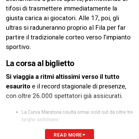
tifosi di trasmettere immediatamente la
giusta carica ai giocatori. Alle 17, poi, gli
ultras si raduneranno proprio al Fila per far
partire il tradizionale corteo verso l’impianto
sportivo.
La corsa al biglietto
Si viaggia a ritmi altissimi verso il tutto
esaurito
e il record stagionale di presenze,
con oltre 26.000 spettatori già assicurati.
La Curva Maratona risulta ormai sold out da oltre tre
lunghe settimane.
Completamente esauriti anche i popolari settori
READ MORE
Distinti e Curva Primavera.