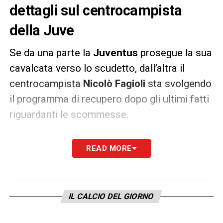
dettagli sul centrocampista
della Juve
Se da una parte la
Juventus
prosegue la sua
cavalcata verso lo scudetto, dall’altra il
centrocampista
Nicolò Fagioli
sta svolgendo
il programma di recupero dopo gli ultimi fatti
riguardanti le scommesse.
Oggi il centrocampista della
Juve
ha
READ MORE
partecipato al suo primo incontro di recupero
presso l’ordine degli psicologi di Torino,
come previsto dal provvedimento
IL CALCIO DEL GIORNO
disciplinare
FIGC
dopo la squalifica.