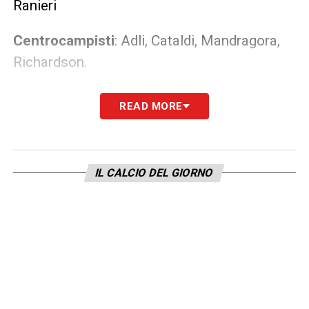
Ranieri
Centrocampisti
: Adli, Cataldi, Mandragora,
Richardson.
Attaccanti
: Beltran, Colpani, Gudmundsson,
READ MORE
Ikoné, Kean, Kouame, Sottil
LA PLAYLIST DELLE NOSTRE TOP NEWS
IL CALCIO DEL GIORNO