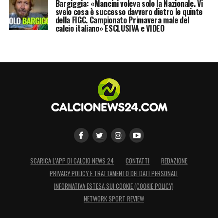
Bargiggia: «Mancini voleva solo la Nazionale. Vi
svelo cosa è successo davvero dietro le quinte
della FIGC. Campionato Primavera male del
calcio italiano» ESCLUSIVA e VIDEO
SCARICA L’APP DI CALCIO NEWS 24
CONTATTI
REDAZIONE
PRIVACY POLICY E TRATTAMENTO DEI DATI PERSONALI
INFORMATIVA ESTESA SUI COOKIE (COOKIE POLICY)
NETWORK SPORT REVIEW