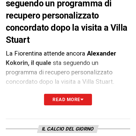
seguendo un programma di
recupero personalizzato
concordato dopo la visita a Villa
Stuart
La Fiorentina attende ancora
Alexander
Kokorin, il quale
sta seguendo un
programma di recupero personalizzato
concordato dopo la visita a Villa Stuart.
A riportarlo è FirenzeViola segnalando che
READ MORE
l’attaccante russo non ha ancora avuto modo
di incontrare il nuovo tecnico viola
Beppe
Iachini
.
IL CALCIO DEL GIORNO