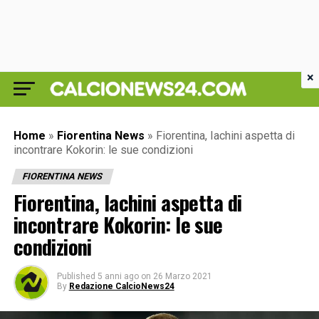
×
Home
»
Fiorentina News
»
Fiorentina, Iachini aspetta di
incontrare Kokorin: le sue condizioni
FIORENTINA NEWS
Fiorentina, Iachini aspetta di
incontrare Kokorin: le sue
condizioni
Published
5 anni ago
on
26 Marzo 2021
By
Redazione CalcioNews24