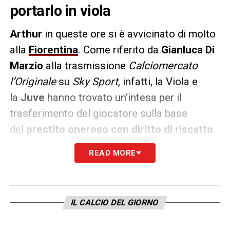
portarlo in viola
Arthur
in queste ore si è avvicinato di molto
alla
Fiorentina
. Come riferito da
Gianluca Di
Marzio
alla trasmissione
Calciomercato
l’Originale
su
Sky Sport
, infatti, la Viola e
la
Juve
hanno trovato un’intesa per il
trasferimento del giocatore sulla base
del
prestito oneroso con diritto di riscatto
.
READ MORE
Le parti stanno lavorando sulla
cifra
, con i
bianconeri che parteciperebbero in modo
cospicuo al
pagamento dell’alto ingaggio
per favorire il trasferimento del
IL CALCIO DEL GIORNO
centrocampista.