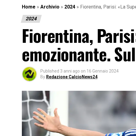
Home
»
Archivio
»
2024
»
Fiorentina, Parisi: «La S
2024
Fiorentina, Paris
emozionante. Sul
Published
3 anni ago
on
16 Gennaio 2024
By
Redazione CalcioNews24