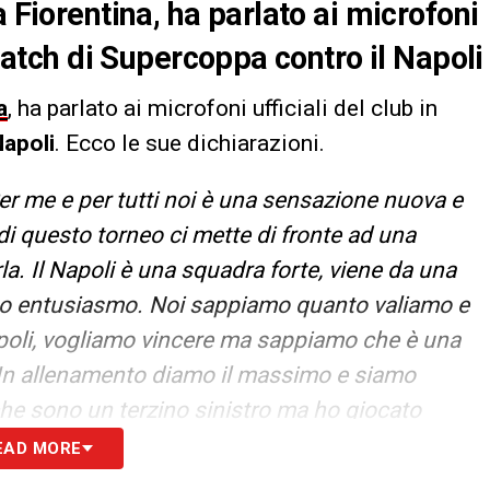
a Fiorentina, ha parlato ai microfoni
 match di Supercoppa contro il Napoli
a
, ha parlato ai microfoni ufficiali del club in
apoli
. Ecco le sue dichiarazioni.
r me e per tutti noi è una sensazione nuova e
di questo torneo ci mette di fronte ad una
a. Il Napoli è una squadra forte, viene da una
dato entusiasmo. Noi sappiamo quanto valiamo e
apoli, vogliamo vincere ma sappiamo che è una
. In allenamento diamo il massimo e siamo
he sono un terzino sinistro ma ho giocato
o a disposizione della squadra e del mister e
EAD MORE