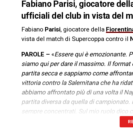
Fabiano Parisi, giocatore dell
ufficiali del club in vista del
Fabiano
Parisi
, giocatore della
Fiorentin
vista del match di Supercoppa contro il
N
PAROLE –
«
Essere qui è emozionante. Pe
siamo qui per dare il massimo. Il format 
partita secca e sappiamo come affrontarl
vittoria contro la Salernitana che ha ri
abbiamo affrontato più di una volta il N
partita diversa da quella di campionato
sempre concentrati. Sul mio ruolo dico c
anche a destra in caso di emergenza. Son
R
quello che serve lo faccio
».