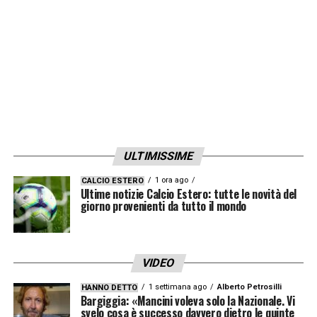
una grandissima squadra e sarà
sicuramente una bella partita».
LA PLAYLIST DELLE NOSTRE TOP NEWS
ULTIMISSIME
1 ora ago
CALCIO ESTERO
Ultime notizie Calcio Estero: tutte le novità del
giorno provenienti da tutto il mondo
VIDEO
1 settimana ago
Alberto Petrosilli
HANNO DETTO
Bargiggia: «Mancini voleva solo la Nazionale. Vi
svelo cosa è successo davvero dietro le quinte