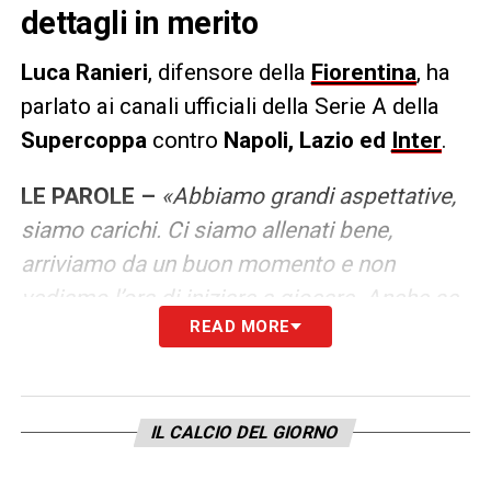
dettagli in merito
Luca Ranieri
, difensore della
Fiorentina
, ha
parlato ai canali ufficiali della Serie A della
Supercoppa
contro
Napoli, Lazio ed
Inter
.
LE PAROLE –
«Abbiamo grandi aspettative,
siamo carichi. Ci siamo allenati bene,
arriviamo da un buon momento e non
vediamo l’ora di iniziare a giocare. Anche se
READ MORE
è difficile comunque cercheremo di vincere.
Avversario che mi preoccupa di più? Adesso
il Napoli perché la prima partita giochiamo
contro di loro. Li abbiamo già affrontati,
IL CALCIO DEL GIORNO
abbiamo vinto all’andata in Serie A, ma sono