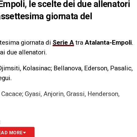
Empoli, le scelte dei due allenatori
iassettesima giornata del
ettesima giornata di
Serie A
tra
Atalanta-Empoli
.
ai due allenatori.
imsiti, Kolasinac; Bellanova, Ederson, Pasalic,
egui.
 Cacace; Gyasi, Anjorin, Grassi, Henderson,
S
EAD MORE