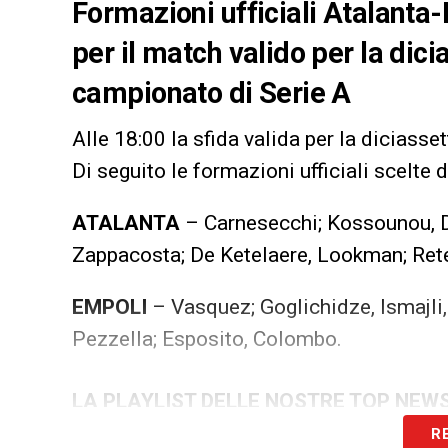
Formazioni ufficiali Atalanta-
per il match valido per la dic
campionato di Serie A
Alle 18:00 la sfida valida per la diciass
Di seguito le formazioni ufficiali scelte d
ATALANTA
– Carnesecchi; Kossounou, Dj
Zappacosta; De Ketelaere, Lookman; Ret
EMPOLI
– Vasquez; Goglichidze, Ismajli,
Pezzella; Esposito, Colombo.
LA PLAYLIST DELLE NOSTRE TOP NEW
R