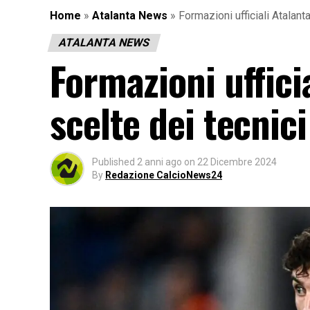
Home
»
Atalanta News
»
Formazioni ufficiali Atalant
ATALANTA NEWS
Formazioni uffici
scelte dei tecnici
Published
2 anni ago
on
22 Dicembre 2024
By
Redazione CalcioNews24