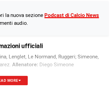
ri la nuova sezione
Podcast di Calcio News
imenti audio.
mazioni ufficiali
na, Lenglet, Le Normand, Ruggeri; Simeone,
varez.
Allenatore:
Diego Simeone
ncelo, Eric Garcia, Martin, Kounde; Pedri, Gavi;
EAD MORE
z
bonarsi a NOW: in questo momento
ezzo di 19,99€ al mese
. In alternativa, si può