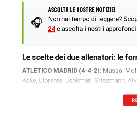
ASCOLTA LE NOSTRE NOTIZIE!
Non hai tempo di leggere? Scop
🎧
24
e ascolta i nostri approfond
Le scelte dei due allenatori: le for
ATLETICO MADRID (4-4-2):
Musso; Moli
Koke, Llorente, Lookman; Griezmann, Al
BARCELLONA
(4-2-3-1): Joan Garcia; Ca
R
Yamal, Olmo, Fermin Lopez; Ferran Lope
Per vedere la
Champions in TV
basta ab
l’abbonamento annuale è
in sconto al pr