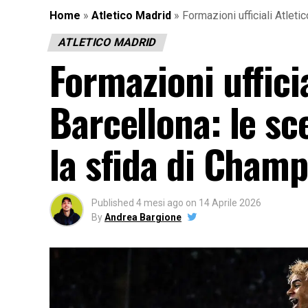
Home
»
Atletico Madrid
»
Formazioni ufficiali Atlet
ATLETICO MADRID
Formazioni uffici
Barcellona: le sc
la sfida di Cham
Published
4 mesi ago
on
14 Aprile 2026
By
Andrea Bargione