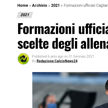
Home
»
Archivio
»
2021
»
Formazioni ufficiali Cagliar
2021
Formazioni ufficia
scelte degli allen
Published
6 anni ago
on
31 Gennaio 2021
By
Redazione CalcioNews24