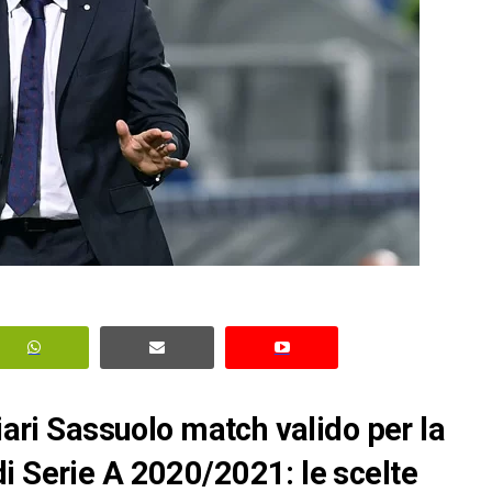
liari Sassuolo match valido per la
i Serie A 2020/2021: le scelte