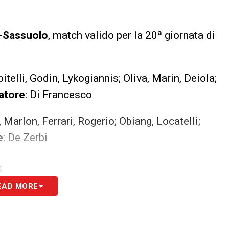
i-Sassuolo
, match valido per la 20ª giornata di
telli, Godin, Lykogiannis; Oliva, Marin, Deiola;
atore
: Di Francesco
 Marlon, Ferrari, Rogerio; Obiang, Locatelli;
e
: De Zerbi
S
EAD MORE