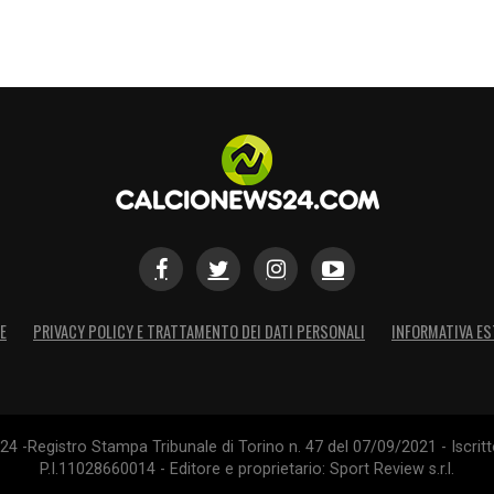
E
PRIVACY POLICY E TRATTAMENTO DEI DATI PERSONALI
INFORMATIVA ES
4 -Registro Stampa Tribunale di Torino n. 47 del 07/09/2021 - Iscritt
P.I.11028660014 - Editore e proprietario: Sport Review s.r.l.