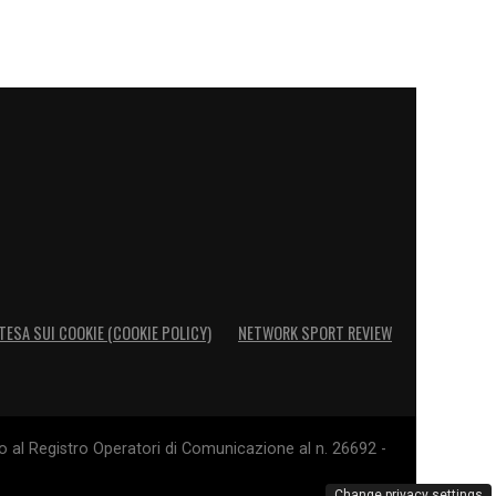
TESA SUI COOKIE (COOKIE POLICY)
NETWORK SPORT REVIEW
o al Registro Operatori di Comunicazione al n. 26692 -
Change privacy settings