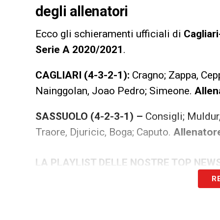
degli allenatori
Ecco gli schieramenti ufficiali di
Cagliar
Serie A 2020/2021
.
CAGLIARI (4-3-2-1):
Cragno; Zappa, Ceppi
Nainggolan, Joao Pedro; Simeone.
Allen
SASSUOLO (4-2-3-1) –
Consigli; Muldur,
Traore, Djuricic, Boga; Caputo.
Allenator
LA PLAYLIST DELLE NOSTRE TOP NEW
R