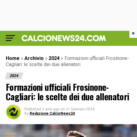
×
Home
»
Archivio
»
2024
»
Formazioni ufficiali Frosinone-
Cagliari: le scelte dei due allenatori
2024
Formazioni ufficiali Frosinone-
Cagliari: le scelte dei due allenatori
Published
3 anni ago
on
21 Gennaio 2024
By
Redazione CalcioNews24