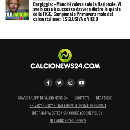
Bargiggia: «Mancini voleva solo la Nazionale. Vi
svelo cosa è successo davvero dietro le quinte
della FIGC. Campionato Primavera male del
calcio italiano» ESCLUSIVA e VIDEO
SCARICA L’APP DI CALCIO NEWS 24
CONTATTI
REDAZIONE
PRIVACY POLICY E TRATTAMENTO DEI DATI PERSONALI
INFORMATIVA ESTESA SUI COOKIE (COOKIE POLICY)
NETWORK SPORT REVIEW