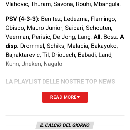
Vlahovic, Thuram, Savona, Rouhi, Mbangula.
PSV (4-3-3):
Benitez; Ledezma, Flamingo,
Obispo, Mauro Junior; Saibari, Schouten,
Veerman; Perisic, De Jong, Lang.
All.
Bosz.
A
disp.
Drommel, Schiks, Malacia, Bakayoko,
Bajraktarevic, Til, Driouech, Babadi, Land,
Kuhn, Uneken, Nagalo.
LA PLAYLIST DELLE NOSTRE TOP NEWS
READ MORE
IL CALCIO DEL GIORNO