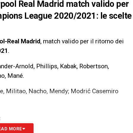
erpool Real Madrid match valido per
hampions League 2020/2021: le scelte
ol-Real Madrid
, match valido per il ritorno dei
021
.
nder-Arnold, Phillips, Kabak, Robertson,
no, Mané.
de, Militao, Nacho, Mendy; Modrić Casemiro
S
EAD MORE