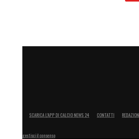
SCARICA L’APP DI CALCIO NEWS 24
CONTATTI
REDAZION
gestisci il consenso