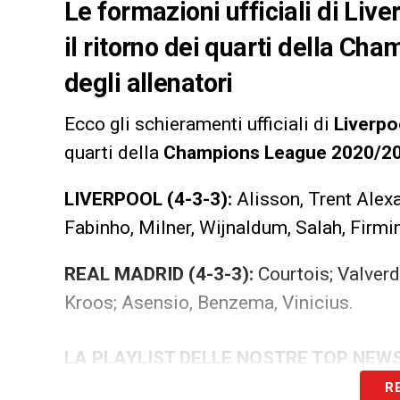
Le formazioni ufficiali di Liv
il ritorno dei quarti della C
degli allenatori
Ecco gli schieramenti ufficiali di
Liverpo
quarti della
Champions League
2020/2
LIVERPOOL (4-3-3):
Alisson, Trent Alexa
Fabinho, Milner, Wijnaldum, Salah, Firmi
REAL MADRID (4-3-3):
Courtois; Valver
Kroos; Asensio, Benzema, Vinicius.
LA PLAYLIST DELLE NOSTRE TOP NEW
R