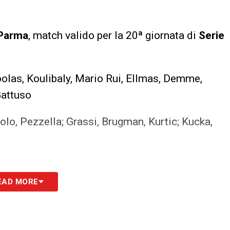
Parma
, match valido per la 20ª giornata di
Serie
olas, Koulibaly, Mario Rui, Ellmas, Demme,
Gattuso
olo, Pezzella; Grassi, Brugman, Kurtic; Kucka,
EAD MORE
S