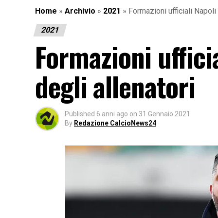
Home
»
Archivio
»
2021
»
Formazioni ufficiali Napoli
2021
Formazioni uffici
degli allenatori
Published
6 anni ago
on
31 Gennaio 2021
By
Redazione CalcioNews24