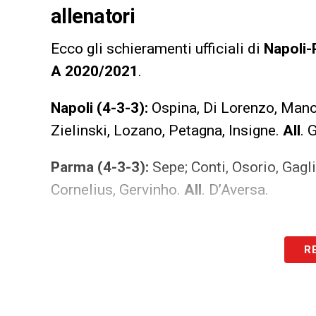
allenatori
Ecco gli schieramenti ufficiali di
Napoli-
A 2020/2021
.
Napoli (4-3-3):
Ospina, Di Lorenzo, Mano
Zielinski, Lozano, Petagna, Insigne.
All
. 
Parma (4-3-3):
Sepe; Conti, Osorio, Gagli
Cornelius, Gervinho.
All
. D’Aversa.
R
LA PLAYLIST DELLE NOSTRE TOP NEW