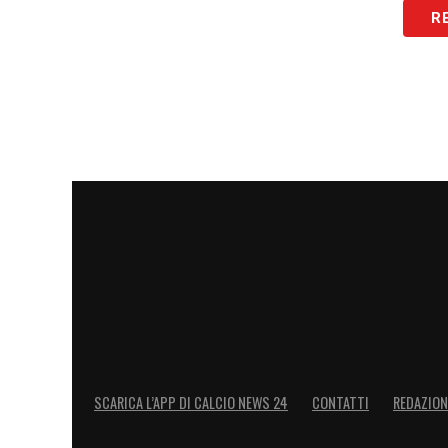
R
SCARICA L’APP DI CALCIO NEWS 24
CONTATTI
REDAZION