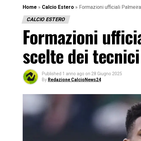
Home
»
Calcio Estero
»
Formazioni ufficiali Palmeira
CALCIO ESTERO
Formazioni uffici
scelte dei tecnici
Published
1 anno ago
on
28 Giugno 2025
By
Redazione CalcioNews24