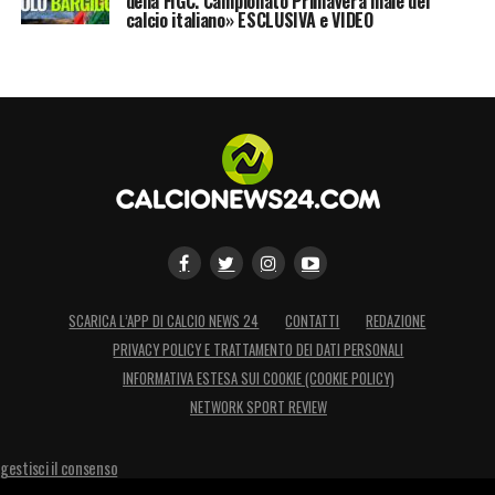
della FIGC. Campionato Primavera male del
calcio italiano» ESCLUSIVA e VIDEO
SCARICA L’APP DI CALCIO NEWS 24
CONTATTI
REDAZIONE
PRIVACY POLICY E TRATTAMENTO DEI DATI PERSONALI
INFORMATIVA ESTESA SUI COOKIE (COOKIE POLICY)
NETWORK SPORT REVIEW
gestisci il consenso