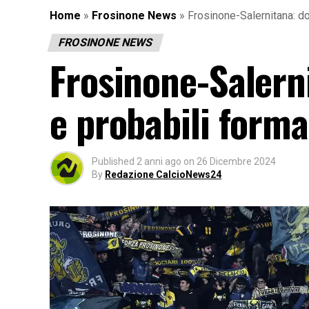
Home
»
Frosinone News
»
Frosinone-Salernitana: do
FROSINONE NEWS
Frosinone-Salerni
e probabili forma
Published
2 anni ago
on
26 Dicembre 2024
By
Redazione CalcioNews24