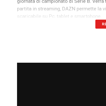
giornata di campionato di Serie B. Verrà
partita in streaming, DAZN permette la vis
scaricabile su Pc, tablet e smartphone.
R
LA PLAYLIST DELLE NOSTRE TOP NEW