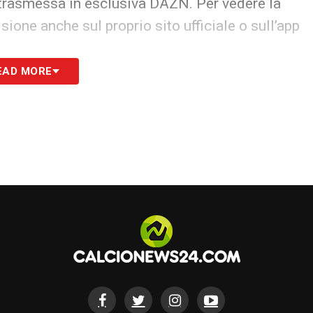
 trasmessa in esclusiva DAZN. Per vedere la
ione anche sul proprio sito ufficiale o sull’app
EAD MORE
S