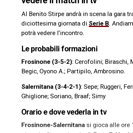
vedere il match in tv
Al Benito Stirpe andrà in scena la gara t
diciottesima giornata di
Serie B
. Andiam
potrà vedere l’incontro.
Le probabili formazioni
Frosinone (3-5-2)
: Cerofolini; Biraschi,
Begic, Oyono A.; Partipilo, Ambrosino.
Salernitana (3-4-2-1)
: Sepe; Ruggeri, Fe
Ghiglione; Soriano, Braaf; Simy
Orario e dove vederla in tv
Frosinone-Salernitana
si gioca alle ore