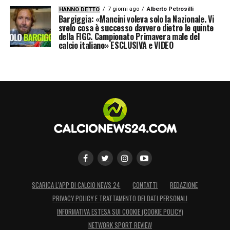
7 giorni ago
Alberto Petrosilli
HANNO DETTO
Bargiggia: «Mancini voleva solo la Nazionale. Vi
svelo cosa è successo davvero dietro le quinte
della FIGC. Campionato Primavera male del
calcio italiano» ESCLUSIVA e VIDEO
SCARICA L’APP DI CALCIO NEWS 24
CONTATTI
REDAZIONE
PRIVACY POLICY E TRATTAMENTO DEI DATI PERSONALI
INFORMATIVA ESTESA SUI COOKIE (COOKIE POLICY)
NETWORK SPORT REVIEW